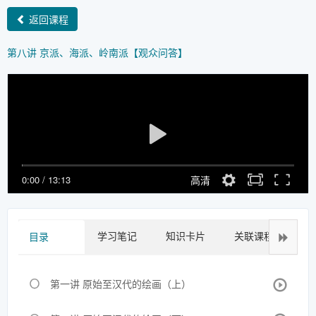
返回课程
第八讲 京派、海派、岭南派【观众问答】
0:00
/
13:13
高清
学习笔记
知识卡片
关联课程
拓
目录
第一讲 原始至汉代的绘画（上）