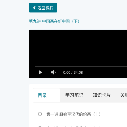
返回课程
第九讲 中国画在新中国（下）
0:00
/
34:08
学习笔记
知识卡片
关
目录
第一讲 原始至汉代的绘画（上）