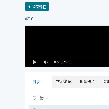
返回课程
第2节
0:00
/
23:35
学习笔记
知识卡片
关
目录
第1节