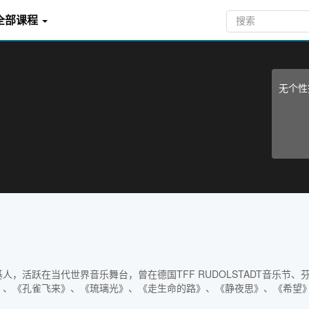
全部课程
无个性
，活跃在当代世界音乐舞台，曾在德国TFF RUDOLSTADT音乐节
》、《孔雀飞来》、《琉璃光》、《走生命的路》、《静夜思》、《希望