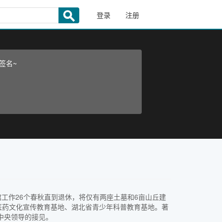
登录
注册
签名~
馆工作26个春秋直到退休，将仅有两座土墓和6亩山丘建
中医药文化宣传教育基地、湖北省青少年科普教育基地。著
中央领导的接见。