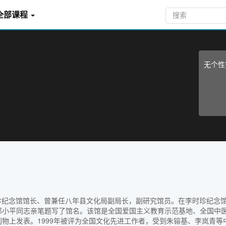
全部课程
无个性
李时珍纪念馆馆长、曾兼任八年县文化局副局长，副研究馆员。在李时珍纪念
馆，邓小平同志亲笔题写了馆名。该馆是全国爱国主义教育示范基地、全国
物上发表。1999年被评为全国文化先进工作者，受到朱镕基、李岚青等