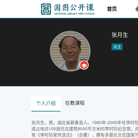
首页
张月生
关注
在教课程
个人介绍
张月生，男。湖北省蕲春县人。1980年-2005年任
成占地达100亩仿古建筑8000平方米的李时珍纪念
有《李时珍家传选注》（合著），撰有多篇论文在国家刊