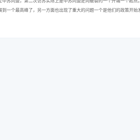
立中苏同盟，第二次访苏实际上是中苏同盟走向破裂的一个开端一个起点
展到一个最高峰了，另一方面也出现了重大的问题一个是他们的政策开始
。