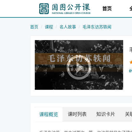
首页
首页
课程
名人故事
毛泽东访苏轶闻
0
课时列表
知识卡片
关
课程概览