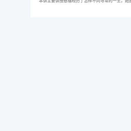
本讲主要讲授慈禧经历了怎样不同寻常的一生，她是