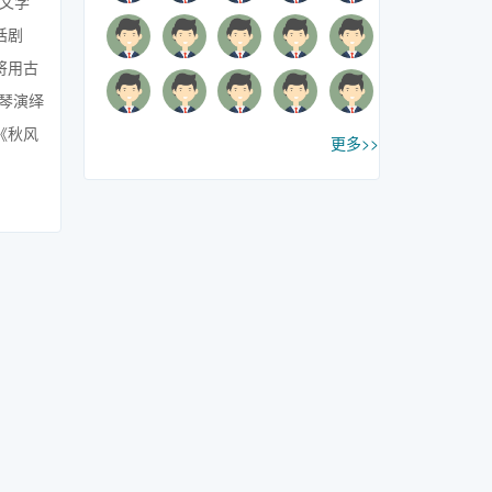
英文学
话剧
将用古
琴演绎
《秋风
更多>>