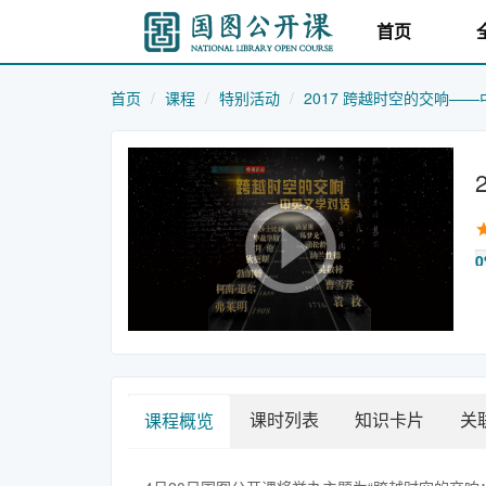
首页
首页
课程
特别活动
2017 跨越时空的交响—
0
课时列表
知识卡片
关
课程概览