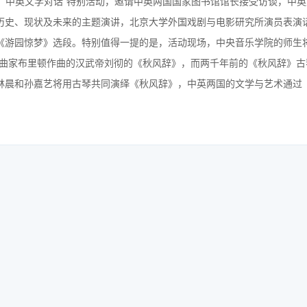
响：中英文学对话”特别活动，邀请中英两国国家图书馆馆长接受访谈，中
历史、现状及未来的主题演讲，北京大学外国戏剧与电影研究所演员表演
《游园惊梦》选段。特别值得一提的是，活动现场，中央音乐学院的师生
作曲家布里顿作曲的汉武帝刘彻的《秋风辞》，而两千年前的《秋风辞》古
林晨和孙嘉艺将用古琴共同演绎《秋风辞》，中英两国的文学与艺术通过