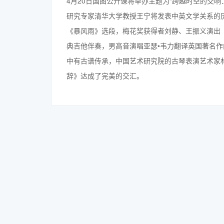
4月20日国图公开课将举办主题为“跨越时空的交
研究专家清华大学教授王宁将发表中英文学关系的
《暴风雨》选段，梅花奖获得者刘静、王振义演出
典吉他伴奏，男高音演唱亚瑟•韦力翻译英国著名
中有古谱传承，中国艺术研究院的古琴表演艺术家
辞》达成了完美的交汇。