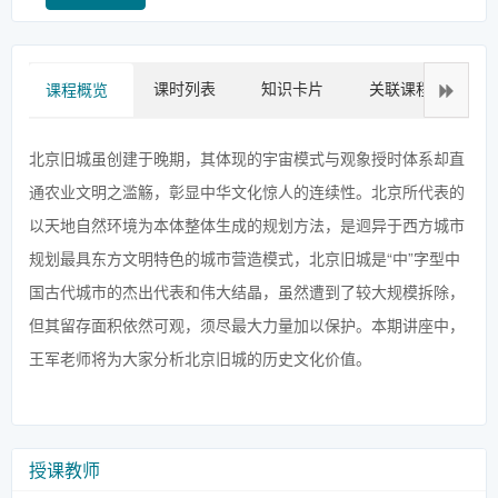
课时列表
知识卡片
关联课程
拓
课程概览
北京旧城虽创建于晚期，其体现的宇宙模式与观象授时体系却直
通农业文明之滥觞，彰显中华文化惊人的连续性。北京所代表的
以天地自然环境为本体整体生成的规划方法，是迥异于西方城市
规划最具东方文明特色的城市营造模式，北京旧城是“中”字型中
国古代城市的杰出代表和伟大结晶，虽然遭到了较大规模拆除，
但其留存面积依然可观，须尽最大力量加以保护。本期讲座中，
王军老师将为大家分析北京旧城的历史文化价值。
授课教师