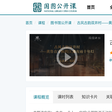
首页
首页
课程
图书馆公开课
古风古韵双井村——黄
0
课时列表
知识卡片
关
课程概览