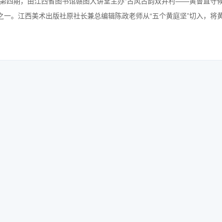
动的第四期，由江西省图书馆赣图大讲堂主办“古风古韵双井村——黄鲁直守
宗之一。江西美术出版社原社长兼总编辑陈政老师从“五个黄庭坚”切入，将