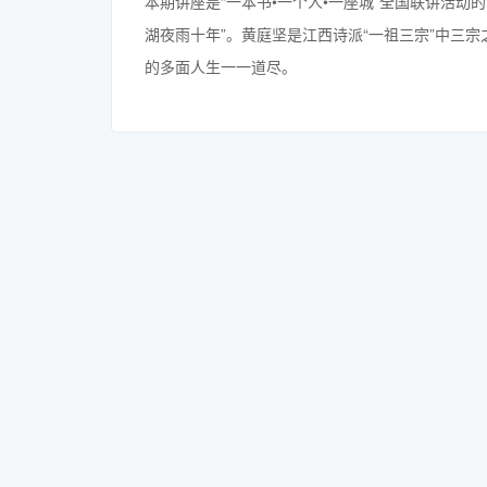
本期讲座是“一本书•一个人•一座城”全国联讲活
湖夜雨十年”。黄庭坚是江西诗派“一祖三宗”中三
的多面人生一一道尽。