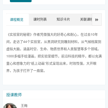
课时列表
知识卡片
关联课程
拓
课程概览
《实验室的秘密》作者凭借强大的好奇心和耐心，在过去10年
间，走访了44个实验室，从黑洞研究到雕刻材料，从气候档案到
虚拟大脑，涵盖时空、生命、物质世界和人类智慧等多个领域。
1000多幅手绘漫画，把实验室细节，前沿科技的精华，都以充满
童心和想象力的“纸上动画”形式呈现出来，时效性强，大开眼
界，为孩子打开了一扇窗。
授课教师
王梅