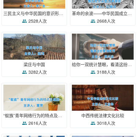
三民主义与中华民国的意识形态教育
革命的余波——中华民国成立之初的西式民主实验及其挫折
2528人次
2668人次
梁庄与中国
给你一双统计慧眼，看清这纷繁的世界
3282人次
3188人次
“蚁族”青年网络行为的特点及成因
中西传统法律文化比较
2616人次
3018人次