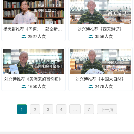
杨念群推荐《问道：一部全新的中国思想史》
刘兴诗推荐《西天游记》
2927人次
3556人次
刘兴诗推荐《美洲来的哥伦布》
刘兴诗推荐《中国大自然》
1650人次
2478人次
1
2
3
4
...
7
下一页