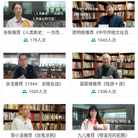
张帆推荐《人类新史：一次改写人类命运的尝试》
欧明俊推荐《中华传统文化百部经典·陆游集》
178人次
1043人次
余戈推荐《1944：龙陵会战》
莫砺锋推荐《陆游十讲》
1520人次
1336人次
郭小凌推荐《信笔涂鸦》
九儿推荐《鄂温克的驼鹿》