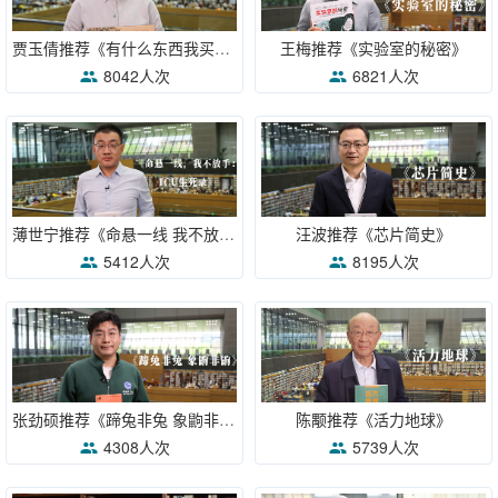
贾玉倩推荐《有什么东西我买不来》
王梅推荐《实验室的秘密》
8042人次
6821人次
薄世宁推荐《命悬一线 我不放手》
汪波推荐《芯片简史》
5412人次
8195人次
张劲硕推荐《蹄兔非兔 象鼩非鼩》
陈颙推荐《活力地球》
4308人次
5739人次