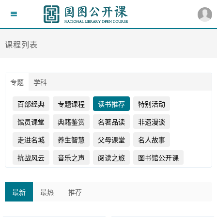
课程列表
专题
学科
百部经典
专题课程
读书推荐
特别活动
馆员课堂
典籍鉴赏
名著品读
非遗漫谈
走进名城
养生智慧
父母课堂
名人故事
抗战风云
音乐之声
阅读之旅
图书馆公开课
最新
最热
推荐