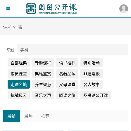
课程列表
专题
学科
百部经典
专题课程
读书推荐
特别活动
馆员课堂
典籍鉴赏
名著品读
非遗漫谈
走进名城
养生智慧
父母课堂
名人故事
抗战风云
音乐之声
阅读之旅
图书馆公开课
最新
最热
推荐